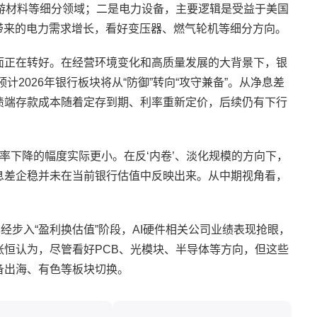
游材料等细分领域；二是电力设备，主要逻辑是受益于美国
带来的电力需求增长，看好变压器、燃气轮机等细分方向。
面正在转好。在经营环境变化和高质量发展的大背景下，银
预计2026年银行板块将从“防御”转向“攻守兼备”。从净息差
债端存款成本随着定存到期、利率重新定价，后续仍有下行
利率下降的幅度实际更小。在反‘内卷’、淡化规模的方向下，
息差企稳并未在当前银行估值中反映出来。从中期视角看，
经步入“盈利换估值”阶段，AI硬件相关公司业绩表现抢眼，
恒认为，尽管看好PCB、光模块、半导体等方向，但这些
备出海、有色等板块切换。