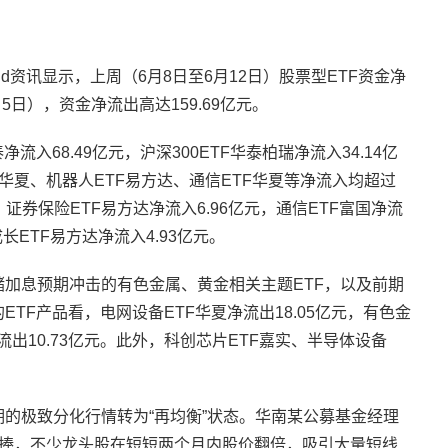
d资讯显示，上周（6月8日至6月12日）股票型ETF资金净
月5日），资金净流出高达159.69亿元。
流入68.49亿元，沪深300ETF华泰柏瑞净流入34.14亿
TF华夏、机器人ETF易方达、通信ETF华夏等净流入均超过
，证券保险ETF易方达净流入6.96亿元，通信ETF富国净流
成长ETF易方达净流入4.93亿元。
储加息预期冲击的有色金属、黄金相关主题ETF，以及前期
TF产品看，电网设备ETF华夏净流出18.05亿元，有色金
净流出10.73亿元。此外，科创芯片ETF嘉实、半导体设备
期的极致分化行情转为“再均衡”状态。华南某公募基金经理
追捧，不少龙头股在短短两个月内股价翻倍，吸引大量短线