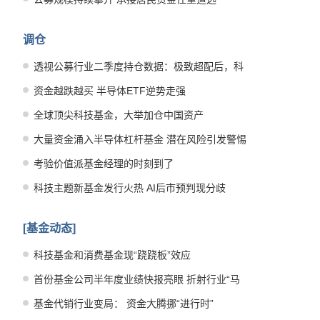
调仓
透视公募行业二季度持仓数据：极致超配后，科
技板块何去何从？
资金越跌越买 半导体ETF逆势走强
全球顶尖科技基金，大举加仓中国资产
大量资金涌入半导体杠杆基金 潜在风险引发警惕
考验价值派基金经理的时刻到了
科技主题新基金发行火热 AI后市预判现分歧
[基金动态]
科技基金和消费基金现“跷跷板”效应
首份基金公司半年度业绩快报亮眼 折射行业“马
太效应”进一步增强
基金代销行业变局： 资金大腾挪“进行时”