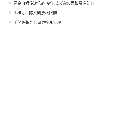
真金白银传递信心 今年以来逾30家私募启动自
购
金梓才、陈文凯放松限购
千亿级基金公司更换总经理