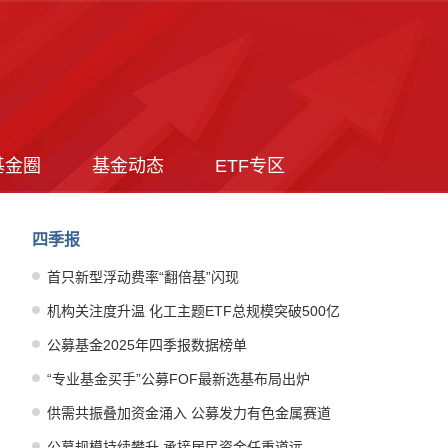
基金圈
基金动态
ETF专区
四季报
首只新型浮动费率“翻倍基”闪现
机构关注度升温 化工主题ETF总规模突破500亿
元
公募基金2025年四季报数据榜单
“专业基金买手”公募FOF最新选基布局出炉
供需共振叠加资金涌入 公募发力有色金属赛道
公募规模持续攀升 承接居民资金任重道远