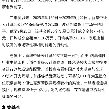
中排名分列33/3289、32/2993、14/2484、4/1481和9/1357，可
谓名列前茅。
二季度以来，2025年6月30日至2025年9月22日，新华中证
云计算50ETF的Beta值平均为1.36，波动性略高于市场平均水
平。截至9月25日，该基金近20个交易日累计成交金额7.74亿
元，日均成交金额3871.05万元，日均换手24.10%，表现出相
对较高的市场弹性和相对稳定的流动性。
总体上，新华中证云计算50ETF是一只“小而美”的高弹性
行业主题工具，适合看好云计算赛道、能承受较大回撤的投资
者进行趋势或波段配置。若投资者看好国产算力基建与全球
AI资本开支周期，并能够承受高波动，可将该ETF作为卫星仓
位积极参与；但也需要警惕其规模较小的风险，一旦遭遇连续
赎回，规模持续低于1亿元，沦为迷你基，存在清盘或流动性
骤降的可能。
相关基金