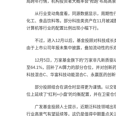
局跨年行情，机构投资者大概率会“抢跑”布局高
从行业变动角度看，同源数据显示，周期性行
化工、食品饮料等。部分科技类资产在11月被减
计算机等行业的配置比例出现小幅下行。
不过，进入12月以后，基金投顾对科技成长
由于上市公司年报未集中披露，叠加流动性的乐
12月5日，万家基金旗下的“万家非凡新质驱
至64.1%，回补了AI算力的部分仓位，并对创
科技混合C、华富科技动能混合C、永赢医药创新
部分投顾组合在调仓时显得更为谨慎。以交银
位上延续了“红利+小盘”的均衡配置，并在卫星
广发基金投顾人士提示，近期泛科技领域出
行业高景气有望延续等，这仍是值得中期重点关注