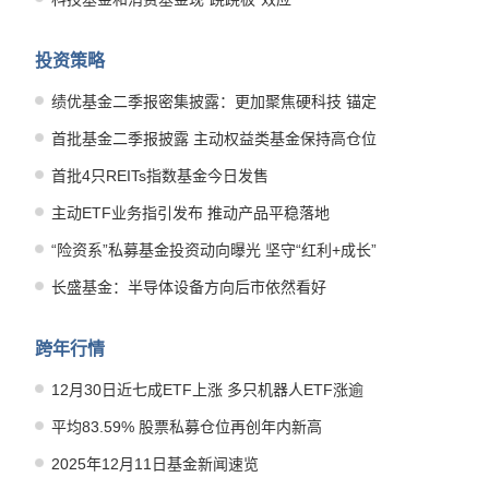
投资策略
绩优基金二季报密集披露：更加聚焦硬科技 锚定
产业发展趋势
首批基金二季报披露 主动权益类基金保持高仓位
运作
首批4只REITs指数基金今日发售
主动ETF业务指引发布 推动产品平稳落地
“险资系”私募基金投资动向曝光 坚守“红利+成长”
哑铃型策略
长盛基金：半导体设备方向后市依然看好
跨年行情
12月30日近七成ETF上涨 多只机器人ETF涨逾
4%
平均83.59% 股票私募仓位再创年内新高
2025年12月11日基金新闻速览