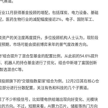
景气赛道。
业11月获得基金投顾的增配，包括煤炭、电力设备、基础
配，医药生物行业的减配幅度接近2%，电子、国防军工、
类资产的关注度再度提升。多位投顾机构人士认为，现阶段
观预期，市场可能会提前博弈来年的景气度改善方向。
动”组合提升了混合型基金的配置比例，从此前的54.6%提升
新药、机器人的持仓基金进行了优化，组合中新增了富国创新
智选混合C等。
投顾旗下的“交银指数星球”组合为例，12月2日其在核心仓
仓位部分进行分散配置，关注有色和科技的几个子赛道。
现了不少积极信号，比如锂电供给端出现向好变化、光模块
的方向。不过，短期来看，AI算力芯片、储能等热门方向