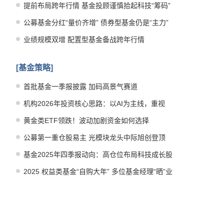
提前布局跨年行情 基金投顾谨慎拾起科技“筹码”
公募基金分红“量价齐增” 债券型基金仍是“主力”
业绩规模双增 配置型基金备战跨年行情
[基金策略]
首批基金一季报披露 加码高景气赛道
机构2026年投资核心思路：以AI为主线，重视
“HALO”资产
黄金类ETF领跌！波动加剧资金如何选择
公募第一重仓股易主 光模块龙头中际旭创登顶
基金2025年四季报动向：高仓位布局科技成长股
2025 权益类基金“自购大年” 多位基金经理“晒”业
绩